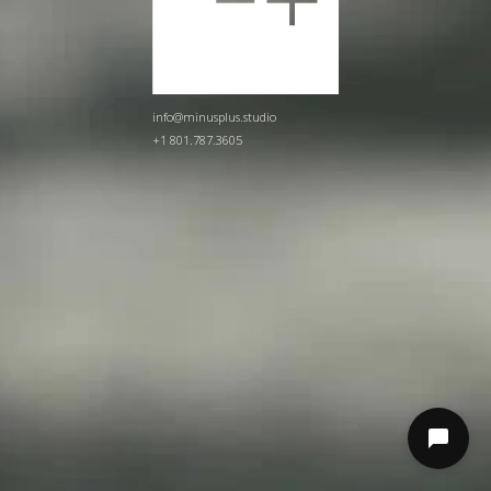
info@minusplus.studio
+1 801.787.3605